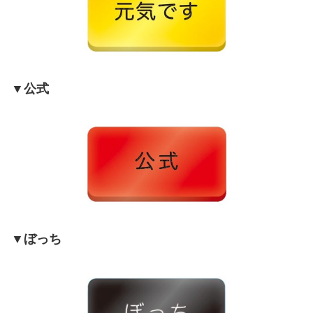
▼公式
▼ぼっち