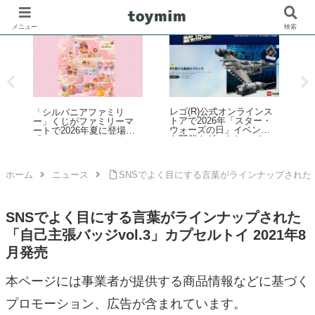
メニュー
検索
ス
レゴ(R)ブロックでサッカ
「たまごっち」新シリー
・
ー界のスター選手4名との
ズ「Tamagotchi
ト
コラボセットが新登場！
Paradise（たまごっちパラ
ー
その他FIFAワールドカッ
ダイス）」が2025年7月12
ン
プ公式エンブレムなども
日発売！予約数が前作4倍
5月
発売【予約開始・2026年5
超えの大好評
月・6月発売】
ホーム
ニュース
SNSでよく目にする言葉がラインナップされた「自
SNSでよく目にする言葉がラインナップされた
「自己主張バッジvol.3」カプセルトイ 2021年8
月発売
本ページには事業者が提供する商品情報などに基づく
プロモーション、広告が含まれています。