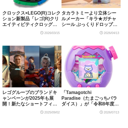
クロックス×LEGO(R)コレク
タカラトミーより立体シー
ション新製品「レゴ(R)クリ
ルメーカー「キラ★ガチャ
エイティビティクロッグ」
シール ぷっくりドロップ」
やチャームが登場！2026年3
が新発売！ハローキティの
2026/03/15
2026/04/13
月発売
別売りセットも 2026年8月
発売・予約開始
レゴグループのブランドキ
「Tamagotchi
ャンペーンが2025年も展
Paradise（たまごっちパラ
開！新たなショートフィル
ダイス）」が「令和8年度全
ム「Never Stop Playing」
国発明表彰 発明賞」を受
2025/09/02
2026/07/13
が9月2日より公開！
賞！