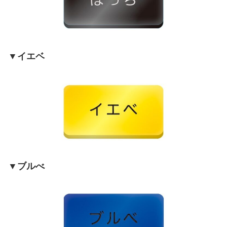
▼イエベ
▼ブルべ