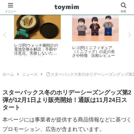
メニュー
検索
レゴ(R)ウォッチ腕時計の
レゴ(R)ミニフィギュア
プ
電池交換を解説：手順や
（ミニフィグ）の足の長
注意点、失敗しないため
さや特徴 比較レビュー
のポイントなど
レ
ザ
蒸
マ
ホーム
ニュース
スターバックス冬のホリデーシーズングッズ第2弾
スターバックス冬のホリデーシーズングッズ第2
弾が12月1日より販売開始！通販は11月24日ス
タート
本ページには事業者が提供する商品情報などに基づく
プロモーション、広告が含まれています。