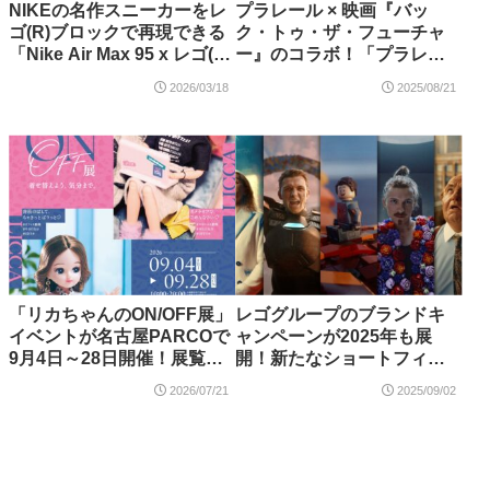
NIKEの名作スニーカーをレ
プラレール × 映画『バッ
ゴ(R)ブロックで再現できる
ク・トゥ・ザ・フューチャ
「Nike Air Max 95 x レゴ(R)
ー』のコラボ！「プラレー
セット（43025）」が登場！
ル バック・トゥ・ザ・フュ
2026/03/18
2025/08/21
【3月19日予約開始・3月28
ーチャー PART3 蒸気機関車
日発売】
131号＆タイムマシン」2025
年10月新登場！
「リカちゃんのON/OFF展」
レゴグループのブランドキ
イベントが名古屋PARCOで
ャンペーンが2025年も展
9月4日～28日開催！展覧会
開！新たなショートフィル
オリジナルのリカちゃん付
ム「Never Stop Playing」
2026/07/21
2025/09/02
きチケットも
が9月2日より公開！