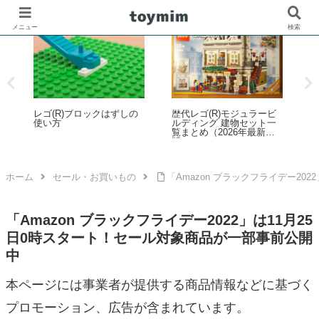
メニュー
検索
ジュラービ
『ホットウィール』の世
「レゴ(R)フェスティバル
物セット一
界を楽しめるイベント
in Marunouchi 2026」イベ
6年最新
「HOT WHEELS
ントが丸の内エリアで開
WORLD（ホットウィール
催！7月31日～8月23日
ワールド）」が開催決
定！2026年7月15日～20日
ホーム
セール・お買いもの
「Amazon ブラックフライデー20
「Amazon ブラックフライデー2022」は11月25
日0時スタート！セール対象商品が一部事前公開
中
本ページには事業者が提供する商品情報などに基づく
プロモーション、広告が含まれています。