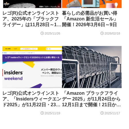
レゴ(R)公式オンラインスト
暮らしの必需品がお買い得
ア、2025年の「ブラックフ
「Amazon 新生活セール」
ライデー」は11月28日～12
開催！2026年3月6日～9日
月1日まで開催！最終日はサ
2025/11/26
2026/02/18
イバーマンデーも
レゴ(R)公式オンラインスト
「Amazon ブラックフライ
ア、「Insidersウィークエン
デー 2025」が11月24日から
ド2025」が11月22日・23日
12月1日まで開催！21日から
に開催！ブラックフライデ
先行セールも
2025/11/19
2025/11/17
ーとサイバーマンデーセー
ルも予告