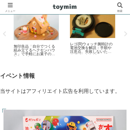
メニュー
検索
レゴ(R)ウォッチ腕時計の
ろ
無印良品「自分でつくる
電池交換を解説：手順や
組み立てるヘクセンハウ
注意点、失敗しないため
ス」で手軽にお菓子の家
ー
のポイントなど
作りレビュー
キ
ス
イベント情報
当サイトはアフィリエイト広告を利用しています。