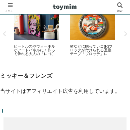
メニュー
検索
レ
の
ビートルズやウォーホル
壁などに貼ってレゴ(R)ブ
ト
がアートパネルに！作っ
ロックが付けられる互換
て飾れる大人の「レゴ(R)
テープ「ブロッテ」レビ
アート」新登場
ュー
ト
1
ミッキー＆フレンズ
当サイトはアフィリエイト広告を利用しています。