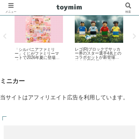
メニュー
検索
レゴ(R)ブロックでサッカ
ル
「シルバニアファミリ
レ
ー界のスター選手4名との
ベ
ー」くじがファミリーマ
コラボセットが新登場！
ートで2026年夏に登場！
その他FIFAワールドカッ
「シルバニアファミリー
プ公式エンブレムなども
キラキラくじ ～ハッピー
発売【予約開始・2026年5
スイーツ～」6月27日発売
月・6月発売】
開始
ミニカー
当サイトはアフィリエイト広告を利用しています。