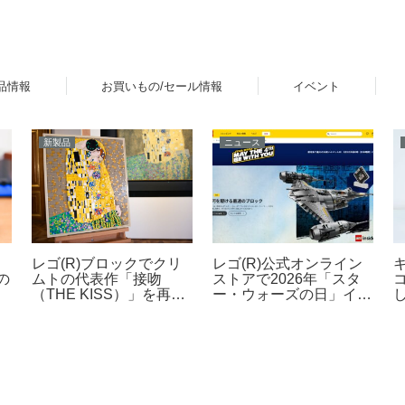
品情報
お買いもの/セール情報
イベント
新製品
ニュース
レゴ(R)公式オンライン
オ
レゴ(R)ブロックでクリ
ストアで2026年「スタ
の
ムトの代表作「接吻
ー・ウォーズの日」イベ
（THE KISS）」を再
ントを開催！ダークセー
現！「レゴ(R)アート
バーなどの購入特典プレ
Gustav Klimt ＜接吻＞
ゼントやUCS新作発売
（31221）」2026年8月
など 5月1日～6日
発売