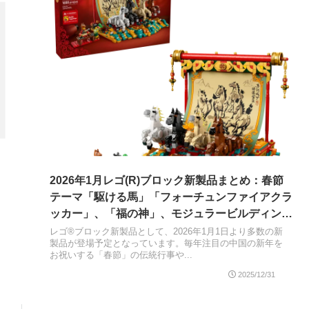
2026年1月レゴ(R)ブロック新製品まとめ：春節
テーマ「駆ける馬」「フォーチュンファイアクラ
ッカー」、「福の神」、モジュラービルディング
コレクション「ショッピングストリート」、ボタ
レゴ®ブロック新製品として、2026年1月1日より多数の新
製品が登場予定となっています。毎年注目の中国の新年を
ニカルコレクション、桜のある日本の風景、スト
お祝いする「春節」の伝統行事や...
レンジャー・シングス、パリ - 愛の都など
2025/12/31