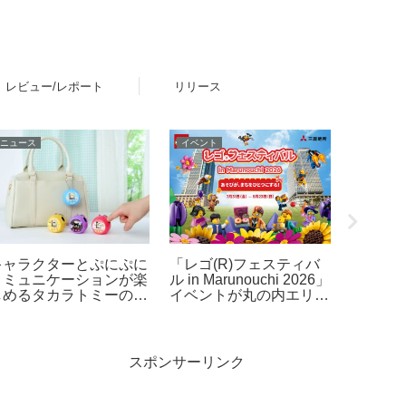
レビュー/レポート
リリース
ニュース
イベント
おすすめ
キャラクターとぷにぷに
「レゴ(R)フェスティバ
歴代レゴ
コミュニケーションが楽
ル in Marunouchi 2026」
ビルディ
しめるタカラトミーの液
イベントが丸の内エリア
ト一覧ま
晶トイ「ぷにコミュ」が
で開催！7月31日～8月
最新版
2026年6月下旬発売！第
23日
1弾はサンリオキャラク
ターズを「ぷにるんず」
スポンサーリンク
化