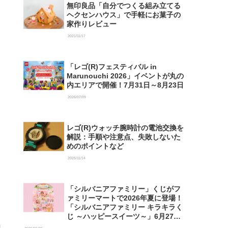
無印良品「自分でつくる組み立てる
ヘクセンハウス」で手軽にお菓子の
家作りレビュー
2021/11/17
「レゴ(R)フェスティバル in
Marunouchi 2026」イベントが丸の
内エリアで開催！7月31日～8月23日
2026/07/09
レゴ(R)ウォッチ腕時計の電池交換を
解説：手順や注意点、失敗しないた
めのポイントなど
2015/11/14
「シルバニアファミリー」くじがフ
ァミリーマートで2026年夏に登場！
「シルバニアファミリー キラキラく
じ ～ハッピースイーツ～」6月27日
発売開始