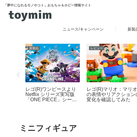
「夢中になれるモノやコト」おもちゃ＆ホビー情報サイト
ニュース/キャンペーン
新製
新製品
レビュー
レゴ(R)ワンピースより
ちゃショ
レゴ(R)マリオ：マリ
Netflix シリーズ実写版
催！一般
の表情やリアクション
「ONE PIECE」シーズ
・30日
変化を確認してみた
ン2をモチーフとした新
製品ラインナップが登
場！【4月9日予約開始・
8月1日発売】
ミニフィギュア