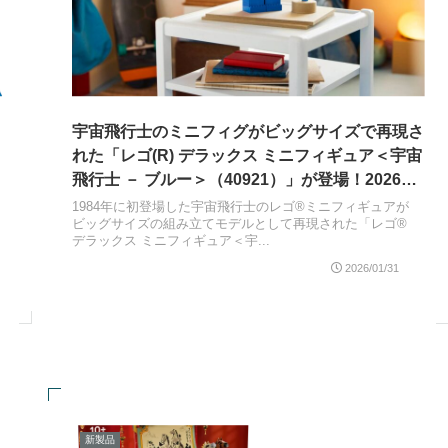
宇宙飛行士のミニフィグがビッグサイズで再現さ
れた「レゴ(R) デラックス ミニフィギュア＜宇宙
飛行士 － ブルー＞（40921）」が登場！2026年
の
3月1日発売
1984年に初登場した宇宙飛行士のレゴ®ミニフィギュアが
ビッグサイズの組み立てモデルとして再現された「レゴ®
デラックス ミニフィギュア＜宇...
2026/01/31
新製品