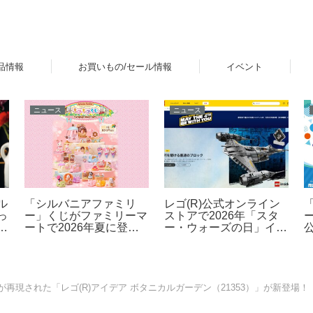
品情報
お買いもの/セール情報
イベント
ニュース
ニュース
レゴ(R)公式オンライン
ル
「シルバニアファミリ
ストアで2026年「スタ
っ
ー」くじがファミリーマ
ー・ウォーズの日」イベ
ートで2026年夏に登
公
ントを開催！ダークセー
場！「シルバニアファミ
バーなどの購入特典プレ
リー キラキラくじ ～ハ
ゼントやUCS新作発売
ッピースイーツ～」6月
など 5月1日～6日
27日発売開始
再現された「レゴ(R)アイデア ボタニカルガーデン（21353）」が新登場！