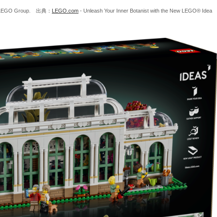
The LEGO Group. 出典：
LEGO.com
- Unleash Your Inner Botanist with the New LEGO® Idea