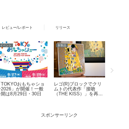
レビュー/レポート
リリース
イベント
新製品
新製品
レゴ(R
「TOKYOおもちゃショ
レゴ(R)ブロックでクリ
カー界
ー2026」が開催！一般
ムトの代表作「接吻
とのコ
開は8月29日・30日
（THE KISS）」を再
場！その
現！「レゴ(R)アート
カップ
Gustav Klimt ＜接吻＞
ども発
（31221）」2026年8月
2026
発売
スポンサーリンク