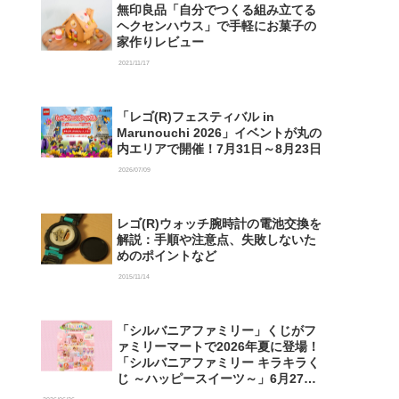
無印良品「自分でつくる組み立てる
ヘクセンハウス」で手軽にお菓子の
家作りレビュー
2021/11/17
「レゴ(R)フェスティバル in
Marunouchi 2026」イベントが丸の
内エリアで開催！7月31日～8月23日
2026/07/09
レゴ(R)ウォッチ腕時計の電池交換を
解説：手順や注意点、失敗しないた
めのポイントなど
2015/11/14
「シルバニアファミリー」くじがフ
ァミリーマートで2026年夏に登場！
「シルバニアファミリー キラキラく
じ ～ハッピースイーツ～」6月27日
発売開始