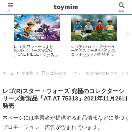
メニュー
検索
レゴ(R)ウォッチ腕時計の
カ
レゴ(R)ブロックはずしの
電池交換を解説：手順や
の
使い方
ゴ
注意点、失敗しないため
チ
のポイントなど
(
5
ホーム
新製品
レゴ(R)スター・ウォーズ 究極のコレクターシリーズ新製
レゴ(R)スター・ウォーズ 究極のコレクターシ
リーズ新製品「AT-AT 75313」2021年11月26日
発売
本ページには事業者が提供する商品情報などに基づく
プロモーション、広告が含まれています。