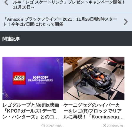
ルや「レゴ スケートリンク」プレゼントキャンペーン開催！
11月18日～
「Amazon ブラックフライデー 2021」11月26日朝9時スター
ト！今年は7日間にわたって開催
関連記事
レゴグループとNetflix映画
ケーニグセグのハイパーカ
『KPOPガールズ! デーモ
ーをレゴ(R)ブロックでリア
ン・ハンターズ』とのコラ
ルに再現！「Koenigsegg
ボレーションを発表！
Sadair's Spear メガカー
2026/02/05
2026/06/29
（42232）」2026年7月発売