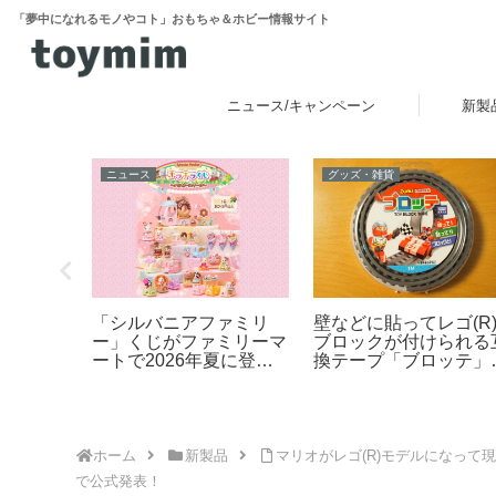
「夢中になれるモノやコト」おもちゃ＆ホビー情報サイト
ニュース/キャンペーン
新製
ニュース
グッズ・雑貨
ぷにぷに
「シルバニアファミリ
壁などに貼ってレゴ(R
ョンが楽
ー」くじがファミリーマ
ブロックが付けられる
ミーの液
ートで2026年夏に登
換テープ「ブロッテ」
ミュ」が
場！「シルバニアファミ
ビュー
旬発売！第
リー キラキラくじ ～ハ
キャラク
ッピースイーツ～」6月
るんず」
27日発売開始
ホーム
新製品
マリオがレゴ(R)モデルになって
で公式発表！