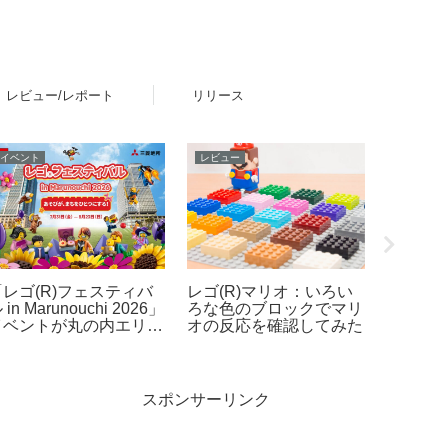
レビュー/レポート
リリース
イベント
レビュー
新製品
「レゴ(R)フェスティバ
レゴ(R)マリオ：いろい
プラレー
 in Marunouchi 2026」
ろな色のブロックでマリ
ク・ト
イベントが丸の内エリア
オの反応を確認してみた
ャー』
で開催！7月31日～8月
レール 
3日
ザ・フ
PART3
号＆タ
スポンサーリンク
2025