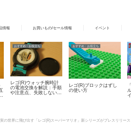
品情報
お買いもの/セール情報
イベント
おすすめ・お役立ち
おすすめ・お役立ち
レゴ(R)ウォッチ腕時計
)
レゴ(R)ブロックはずし
の電池交換を解説：手順
互
の使い方
ル
や注意点、失敗しないた
レ
めのポイントなど
2
現実の世界に飛び出す「レゴ(R)スーパーマリオ」新シリーズがプレスリリース