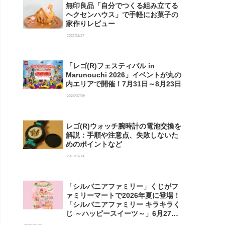
無印良品「自分でつくる組み立てる
ヘクセンハウス」で手軽にお菓子の
家作りレビュー
2021/11/17
「レゴ(R)フェスティバル in
Marunouchi 2026」イベントが丸の
内エリアで開催！7月31日～8月23日
2026/07/09
レゴ(R)ウォッチ腕時計の電池交換を
解説：手順や注意点、失敗しないた
めのポイントなど
2015/11/14
「シルバニアファミリー」くじがフ
ァミリーマートで2026年夏に登場！
「シルバニアファミリー キラキラく
じ ～ハッピースイーツ～」6月27日
発売開始