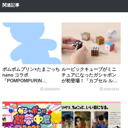
関連記事
ポムポムプリン×たまごっち
ルービックキューブがミニ
nano コラボ
チュアになったガシャポン
「POMPOMPURIN
が初登場！「カプセル ルー
Tamagotchi」全2種が2026
ビックキューブ」2025年10
2026/03/03
2025/10/16
年4月11日発売！
月発売