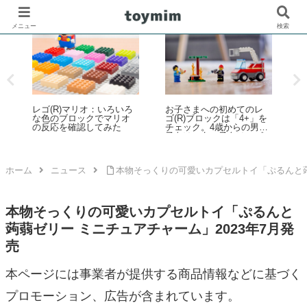
メニュー
検索
ゴ(R)マリオ：いろいろ
お子さまへの初めてのレ
ビートルズ
な色のブロックでマリオ
ゴ(R)ブロックは「4+」を
がアートパ
の反応を確認してみた
チェック。4歳からの男の
て飾れる大人
子向け、女の子向けレゴ
アート」新
(R)製品のご紹介
ホーム
ニュース
本物そっくりの可愛いカプセルトイ「ぷるんと蒟
本物そっくりの可愛いカプセルトイ「ぷるんと
蒟蒻ゼリー ミニチュアチャーム」2023年7月発
売
本ページには事業者が提供する商品情報などに基づく
プロモーション、広告が含まれています。