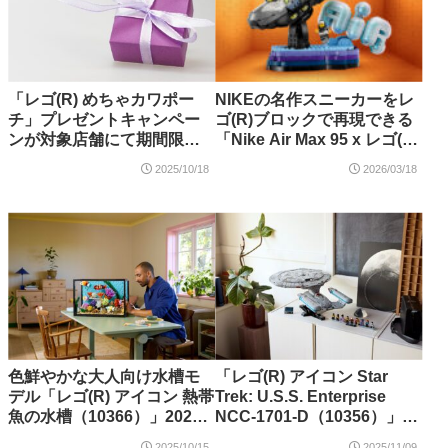
「レゴ(R) めちゃカワポー
NIKEの名作スニーカーをレ
チ」プレゼントキャンペー
ゴ(R)ブロックで再現できる
ンが対象店舗にて期間限定
「Nike Air Max 95 x レゴ(R)
で開催中！
セット（43025）」が登場！
2025/10/18
2026/03/18
【3月19日予約開始・3月28
日発売】
色鮮やかな大人向け水槽モ
「レゴ(R) アイコン Star
デル「レゴ(R) アイコン 熱帯
Trek: U.S.S. Enterprise
魚の水槽（10366）」2025
NCC-1701-D（10356）」が
年11月新登場【購入特典情
登場！2025年11月28日発売
2025/10/15
2025/11/09