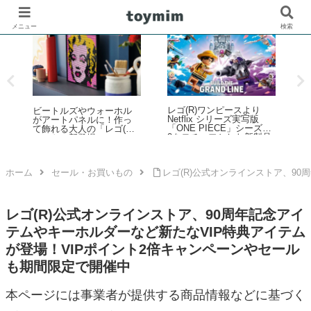
メニュー
検索
レゴ(R)ワンピースより
ビートルズやウォーホル
レ
Netflix シリーズ実写版
がアートパネルに！作っ
「ONE PIECE」シーズン
て飾れる大人の「レゴ(R)
2をモチーフとした新製品
ル
アート」新登場
ラインナップが登場！【4
月9日予約開始・8月1日発
日
売】
ホーム
セール・お買いもの
レゴ(R)公式オンラインストア、9
レゴ(R)公式オンラインストア、90周年記念アイ
テムやキーホルダーなど新たなVIP特典アイテム
が登場！VIPポイント2倍キャンペーンやセール
も期間限定で開催中
本ページには事業者が提供する商品情報などに基づく