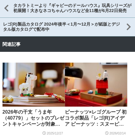
タカラトミーより『ギャビーのドールハウス』玩具シリーズが
初展開！大きなネコちゃんハウスなど全11種が6月22日発売
レゴ(R)製品カタログ 2024年後半＜1月〜12月＞が紙版とデジ
タル版カタログで配布中
関連記事
2026年の干支「うま年
ピーナッツ×レゴグループ 初
（40779）」セットのプレゼ
コラボ製品「レゴ(R)アイデ
ントキャンペーンが対象店
ア ピーナッツ：スヌーピー
舗にて開催！
の犬小屋（21368）」が新登
2025/12/27
2026/02/14