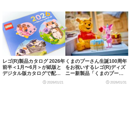
場【2月14日予約開始・6月1
日発売】
レゴ(R)製品カタログ 2026年
くまのプーさん生誕100周年
前半＜1月〜6月＞が紙版と
をお祝いするレゴ(R)ディズ
デジタル版カタログで配布
ニー新製品「くまのプーさ
中
ん」「ピグレットとおいわ
2026/01/21
2026/01/31
いしよう」が2026年3月発
売・予約開始