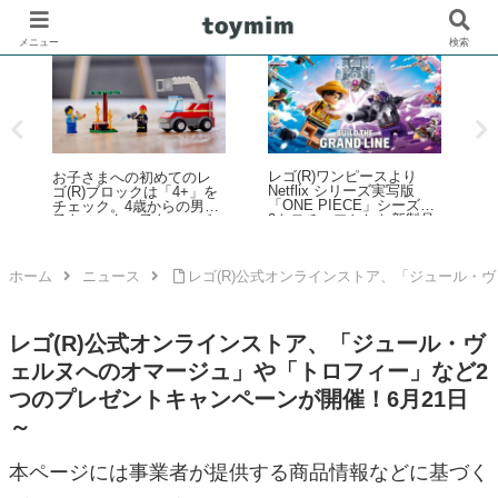
メニュー
検索
レゴ(R)ワンピースより
ブ
お子さまへの初めてのレ
Netflix シリーズ実写版
ゴ(R)ブロックは「4+」を
「ONE PIECE」シーズン
チェック。4歳からの男の
て
2をモチーフとした新製品
子向け、女の子向けレゴ
ラインナップが登場！【4
(R)製品のご紹介
月9日予約開始・8月1日発
売】
ホーム
ニュース
レゴ(R)公式オンラインストア、「ジュール・
レゴ(R)公式オンラインストア、「ジュール・ヴ
ェルヌへのオマージュ」や「トロフィー」など2
つのプレゼントキャンペーンが開催！6月21日
～
本ページには事業者が提供する商品情報などに基づく