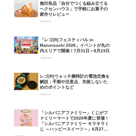
無印良品「自分でつくる組み立てる
ヘクセンハウス」で手軽にお菓子の
家作りレビュー
2021/11/17
「レゴ(R)フェスティバル in
Marunouchi 2026」イベントが丸の
内エリアで開催！7月31日～8月23日
2026/07/09
レゴ(R)ウォッチ腕時計の電池交換を
解説：手順や注意点、失敗しないた
めのポイントなど
2015/11/14
「シルバニアファミリー」くじがフ
ァミリーマートで2026年夏に登場！
「シルバニアファミリー キラキラく
じ ～ハッピースイーツ～」6月27日
発売開始