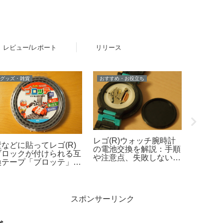
レビュー/レポート
リリース
グッズ・雑貨
おすすめ・お役立ち
新製品
レゴ(R)ウォッチ腕時計
レゴ(R
壁などに貼ってレゴ(R)
の電池交換を解説：手順
Netfl
ブロックが付けられる互
や注意点、失敗しないた
「ONE 
換テープ「ブロッテ」レ
めのポイントなど
ン2を
ビュー
製品ラ
場！【4
8月1日
スポンサーリンク