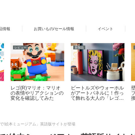
品情報
お買いもの/セール情報
イベント
レビュー
新製品
ョ
レゴ(R)マリオ：マリオ
ビートルズやウォーホル
の表情やリアクションの
がアートパネルに！作っ
変化を確認してみた
て飾れる大人の「レゴ
(R) アート」新登場
ちで!絵本ミュージアム」英語版サイトが登場