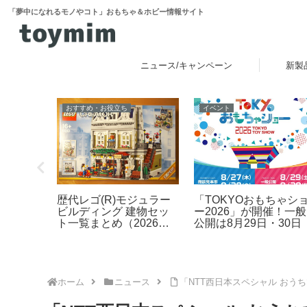
「夢中になれるモノやコト」おもちゃ＆ホビー情報サイト
ニュース/キャンペーン
新製
おすすめ・お役立ち
イベント
ぷにぷに
歴代レゴ(R)モジュラー
「TOKYOおもちゃシ
ョンが楽
ビルディング 建物セッ
ー2026」が開催！一般
ミーの液
ト一覧まとめ（2026年
公開は8月29日・30日
ミュ」が
最新版）
旬発売！第
キャラク
るんず」
ホーム
ニュース
「NTT西日本スペシャル おう