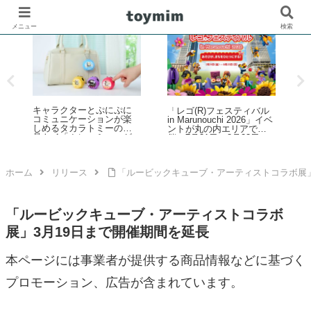
メニュー
検索
レ
キャラクターとぷにぷに
「レゴ(R)フェスティバル
コミュニケーションが楽
in Marunouchi 2026」イベ
しめるタカラトミーの液
ラ
ントが丸の内エリアで開
晶トイ「ぷにコミュ」が
2
催！7月31日～8月23日
2026年6月下旬発売！第1
倍
弾はサンリオキャラクタ
ーズを「ぷにるんず」化
ホーム
リリース
「ルービックキューブ・アーティストコラボ展」
「ルービックキューブ・アーティストコラボ
展」3月19日まで開催期間を延長
本ページには事業者が提供する商品情報などに基づく
プロモーション、広告が含まれています。