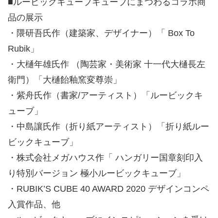
■ルービックキューブキューブにまつわるコラボ商
品の展示
・隈研吾氏作（建築家、デザイナー）「 Box To
Rubik」
・大樋年雄氏作 （陶芸家・美術家 十一代大樋長左
衛門）「大樋飴釉窯変尊崇」
・紫舟氏作（書家/アーティスト）「ルービックキ
ューブ」
・中島讓氏作（折り紙アーティスト）「折り紙ルー
ビックキューブ」
・株式会社メガハウス作「 ハンガリー国章刻印入
り特別バージョン 極小ルービックキューブ」
・RUBIK’S CUBE 40 AWARD 2020 デザインコンペ
入賞作品、他