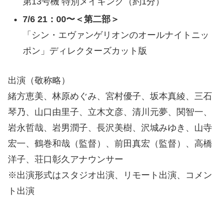
第13号機 特別メイキング（約1分）
7/6
21：00〜＜第二部＞
「シン・エヴァンゲリオンのオールナイトニッ
ポン」ディレクターズカット版
出演（敬称略）
緒方恵美、林原めぐみ、宮村優子、坂本真綾、三石
琴乃、山口由里子、立木文彦、清川元夢、関智一、
岩永哲哉、岩男潤子、長沢美樹、沢城みゆき、山寺
宏一、鶴巻和哉（監督）、前田真宏（監督）、高橋
洋子、荘口彰久アナウンサー
※出演形式はスタジオ出演、リモート出演、コメン
ト出演