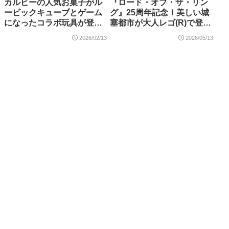
カルビーの人気お菓子がル
『ロード・オブ・ザ・リン
ービックキューブとゲーム
グ』25周年記念！美しい城
になったコラボ玩具が登
塞都市が大人レゴ(R)で登
場！「Calbeeルービックキ
場！「ロード・オブ・ザ・
2026/02/13
2026/05/13
ューブ～カルビーお菓子ミ
リング：ミナス・ティリス
ニキューブコレクション
（11377）」2026年6月発売
～」「じゃがりこショック!!
【購入特典情報あり】
ミニ」2026年2月下旬発売