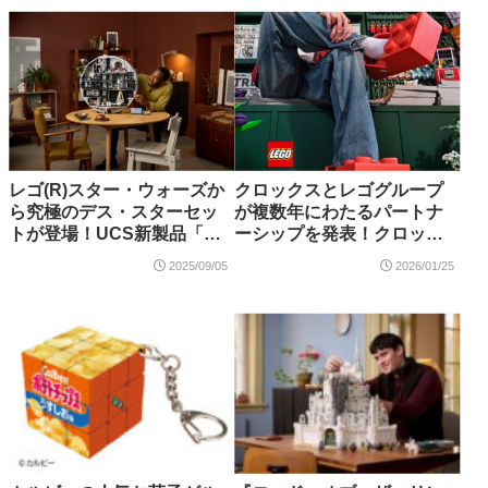
レゴ(R)スター・ウォーズか
クロックスとレゴグループ
ら究極のデス・スターセッ
が複数年にわたるパートナ
トが登場！UCS新製品「デ
ーシップを発表！クロッグ
ス・スター（75419）」
やチャーム等のコラボ製品
2025/09/05
2026/01/25
2025年10月発売【購入特典
が登場予定
情報あり】