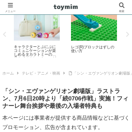
メニュー
検索
ーとぷにぷに
レゴ(R)公式オンライ
レゴ(R)ブロックはずしの
ーションが楽
トアで2026年「スタ
使い方
ラトミーの液
ウォーズの日」イベ
にコミュ」が
を開催！ダークセー
月下旬発売！第1
などの購入特典プレ
オキャラクタ
トやUCS新作発売など
にるんず」化
1日～6日
ホーム
テレビ・アニメ・映画
「シン・エヴァンゲリオン劇場版」
「シン・エヴァンゲリオン劇場版」ラストラ
ン、7月6日20時より「続0706作戦」実施！フィ
ナーレ舞台挨拶や最後の入場者特典も
本ページには事業者が提供する商品情報などに基づく
プロモーション、広告が含まれています。