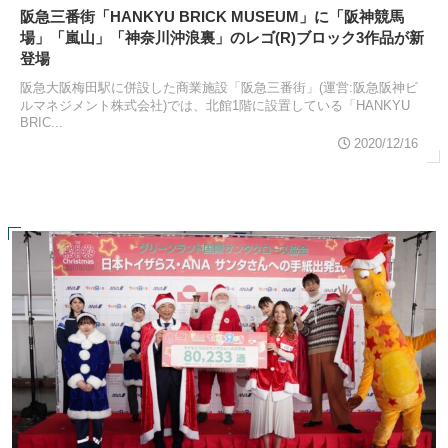
阪急三番街「HANKYU BRICK MUSEUM」に「阪神競馬
場」「嵐山」「神奈川沖浪裏」のレゴ(R)ブロック3作品が新
登場
阪急大阪梅田駅に併設した商業施設「阪急三番街」(運営:阪急阪神ビ
ルマネジメント株式会社)では、北館1階に設置している「HANKYU
BRIC...
2020/12/16