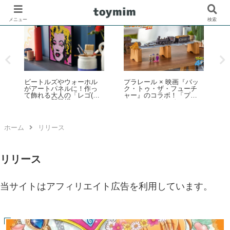
メニュー
検索
レゴ(R)ウォッチ腕時計の
レゴ(R)マリオ：いろいろ
電池交換を解説：手順や
な色のブロックでマリオ
注意点、失敗しないため
の反応を確認してみた
ー
のポイントなど
3
キ
ム
ス
ホーム
リリース
リリース
当サイトはアフィリエイト広告を利用しています。