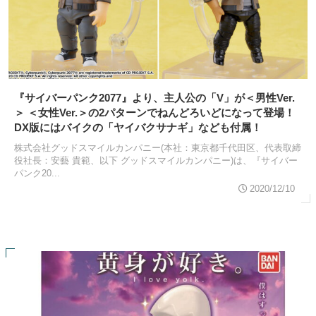
『サイバーパンク2077』より、主人公の「V」が＜男性Ver.
＞ ＜女性Ver.＞の2パターンでねんどろいどになって登場！
DX版にはバイクの「ヤイバクサナギ」なども付属！
株式会社グッドスマイルカンパニー(本社：東京都千代田区、代表取締
役社長：安藝 貴範、以下 グッドスマイルカンパニー)は、『サイバー
パンク20...
2020/12/10