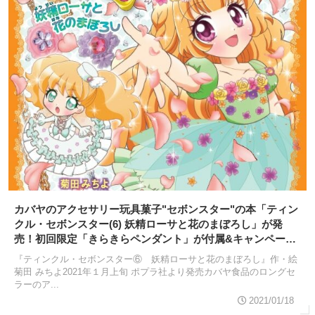
カバヤのアクセサリー玩具菓子"セボンスター"の本「ティン
クル・セボンスター(6) 妖精ローサと花のまぼろし」が発
売！初回限定「きらきらペンダント」が付属&キャンペーン
実施
『ティンクル・セボンスター⑥ 妖精ローサと花のまぼろし』作・絵
菊田 みちよ2021年１月上旬 ポプラ社より発売カバヤ食品のロングセ
ラーのア...
2021/01/18