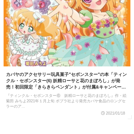
カバヤのアクセサリー玩具菓子"セボンスター"の本「ティン
クル・セボンスター(6) 妖精ローサと花のまぼろし」が発
売！初回限定「きらきらペンダント」が付属&キャンペーン
実施
『ティンクル・セボンスター⑥ 妖精ローサと花のまぼろし』作・絵
菊田 みちよ2021年１月上旬 ポプラ社より発売カバヤ食品のロングセ
ラーのア...
2021/01/18