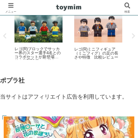
メニュー
検索
レゴ(R)ブロックでサッカ
の
レゴ(R)ミニフィギュア
プ
ー界のスター選手4名との
（ミニフィグ）の足の長
コラボセットが新登場！
さや特徴 比較レビュー
その他FIFAワールドカッ
レ
プ公式エンブレムなども
ザ
発売【予約開始・2026年5
蒸
月・6月発売】
マ
ポプラ社
当サイトはアフィリエイト広告を利用しています。