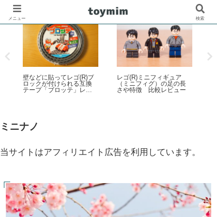
メニュー
検索
ス
壁などに貼ってレゴ(R)ブ
レゴ(R)ミニフィギュア
ロックが付けられる互換
（ミニフィグ）の足の長
ズ
テープ「ブロッテ」レビ
さや特徴 比較レビュー
P
ュー
ダ
日
月
ミニナノ
当サイトはアフィリエイト広告を利用しています。