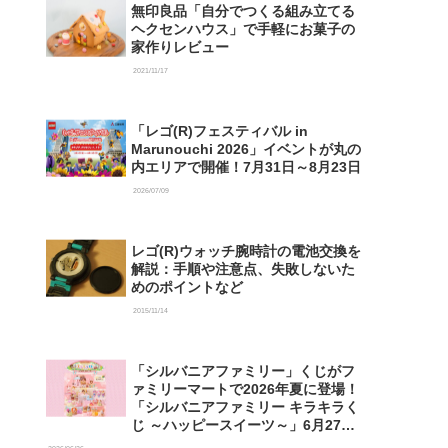
無印良品「自分でつくる組み立てる
ヘクセンハウス」で手軽にお菓子の
家作りレビュー
2021/11/17
「レゴ(R)フェスティバル in
Marunouchi 2026」イベントが丸の
内エリアで開催！7月31日～8月23日
2026/07/09
レゴ(R)ウォッチ腕時計の電池交換を
解説：手順や注意点、失敗しないた
めのポイントなど
2015/11/14
「シルバニアファミリー」くじがフ
ァミリーマートで2026年夏に登場！
「シルバニアファミリー キラキラく
じ ～ハッピースイーツ～」6月27日
発売開始