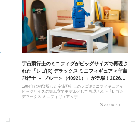
宇宙飛行士のミニフィグがビッグサイズで再現さ
れた「レゴ(R) デラックス ミニフィギュア＜宇宙
飛行士 － ブルー＞（40921）」が登場！2026年
の
3月1日発売
1984年に初登場した宇宙飛行士のレゴ®ミニフィギュアが
ビッグサイズの組み立てモデルとして再現された「レゴ®
デラックス ミニフィギュア＜宇...
2026/01/31