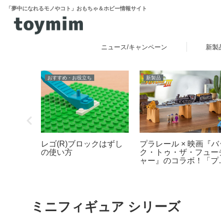
「夢中になれるモノやコト」おもちゃ＆ホビー情報サイト
ニュース/キャンペーン
新製
おすすめ・お役立ち
新製品
ィギュア
レゴ(R)ブロックはずし
プラレール × 映画『バ
の足の長
の使い方
ク・トゥ・ザ・フュー
レビュー
ャー』のコラボ！「プ
レール バック・トゥ・
ザ・フューチャー
PART3 蒸気機関車131
号＆タイムマシン」
2025年10月新登場！
ミニフィギュア シリーズ