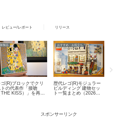
レビュー/レポート
リリース
新製品
おすすめ・お役立ち
新製品
レゴ(R
レゴ(R)ブロックでクリ
歴代レゴ(R)モジュラー
Netfl
ムトの代表作「接吻
ビルディング 建物セッ
「ONE 
THE KISS）」を再
ト一覧まとめ（2026年
ン2を
現！「レゴ(R)アート
最新版）
製品ラ
ustav Klimt ＜接吻＞
場！【4
31221）」2026年8月
8月1日
発売
スポンサーリンク