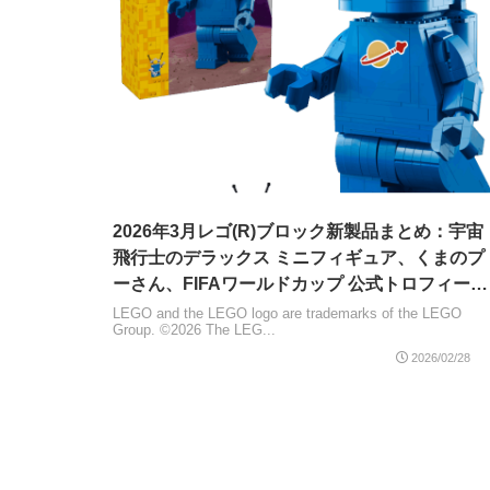
2026年3月レゴ(R)ブロック新製品まとめ：宇宙
飛行士のデラックス ミニフィギュア、くまのプ
ーさん、FIFAワールドカップ 公式トロフィー、
ボタニカルコレクション、ゼルダの伝説、モネ
LEGO and the LEGO logo are trademarks of the LEGO
Group. ©2026 The LEG...
ウォールアートなど
2026/02/28