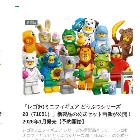
新製品
「レゴ(R)ミニフィギュア どうぶつシリーズ
ラ
28（71051）」新製品の公式セット画像が公開！
グ
2026年1月発売【予約開始】
タ
レゴ®ミニフィギュア シリーズの新製品として、「レゴ®
ミニフィギュア どうぶつシリーズ28（71051）」の公式セ
ト