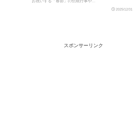
お祝いする「春節」の伝統行事や...
レンジャー・シングス、パリ - 愛の都など
2025/12/31
スポンサーリンク