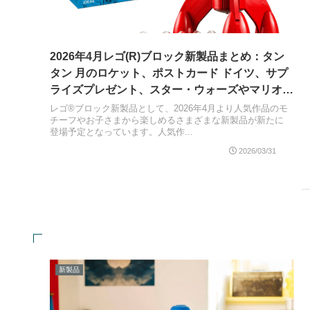
2026年4月レゴ(R)ブロック新製品まとめ：タン
タン 月のロケット、ポストカード ドイツ、サプ
ライズプレゼント、スター・ウォーズやマリオカ
ート テーマなど
レゴ®ブロック新製品として、2026年4月より人気作品のモ
チーフやお子さまから楽しめるさまざまな新製品が新たに
登場予定となっています。人気作...
2026/03/31
新製品