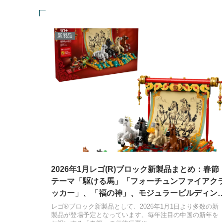
新製品
2026年1月レゴ(R)ブロック新製品まとめ：春節
テーマ「駆ける馬」「フォーチュンファイアク
ッカー」、「福の神」、モジュラービルディン
コレクション「ショッピングストリート」、ボ
レゴ®ブロック新製品として、2026年1月1日より多数の新
製品が登場予定となっています。毎年注目の中国の新年を
ニカルコレクション、桜のある日本の風景、ス