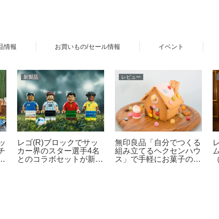
品情報
お買いもの/セール情報
イベント
新製品
レビュー
レゴ(R)ブロックでサッ
ッ
無印良品「自分でつくる
カー界のスター選手4名
チ
組み立てるヘクセンハウ
とのコラボセットが新登
ラ
ス」で手軽にお菓子の家
（
場！その他FIFAワールド
作りレビュー
カップ公式エンブレムな
G
ども発売【予約開始・
（
2026年5月・6月発売】