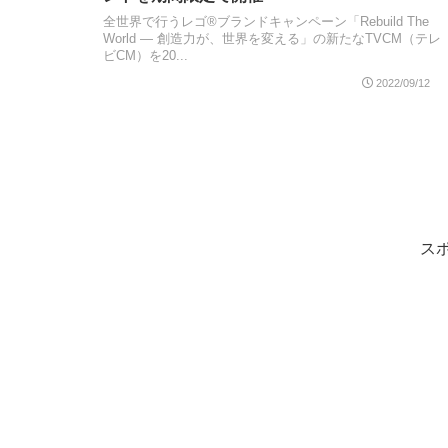
全世界で行うレゴ®ブランドキャンペーン「Rebuild The
World ― 創造力が、世界を変える」の新たなTVCM（テレ
ビCM）を20...
2022/09/12
ス