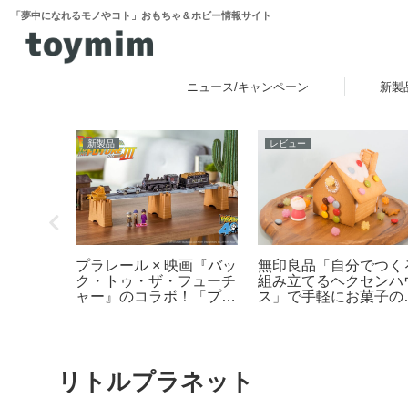
「夢中になれるモノやコト」おもちゃ＆ホビー情報サイト
ニュース/キャンペーン
新製
新製品
レビュー
ゴ(R)
プラレール × 映画『バッ
無印良品「自分でつく
られる互
ク・トゥ・ザ・フューチ
組み立てるヘクセンハ
ッテ」レ
ャー』のコラボ！「プラ
ス」で手軽にお菓子の
レール バック・トゥ・
作りレビュー
ザ・フューチャー
PART3 蒸気機関車131
号＆タイムマシン」
2025年10月新登場！
リトルプラネット