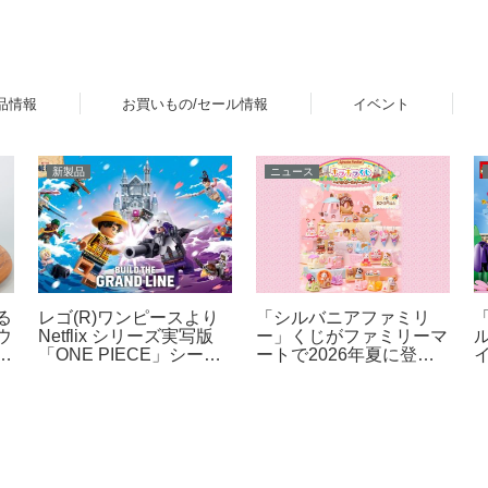
品情報
お買いもの/セール情報
イベント
新製品
ニュース
レゴ(R)ワンピースより
る
「シルバニアファミリ
Netflix シリーズ実写版
ウ
ー」くじがファミリーマ
ル
「ONE PIECE」シーズ
家
ートで2026年夏に登
ン2をモチーフとした新
場！「シルバニアファミ
製品ラインナップが登
リー キラキラくじ ～ハ
2
場！【4月9日予約開始・
ッピースイーツ～」6月
8月1日発売】
27日発売開始