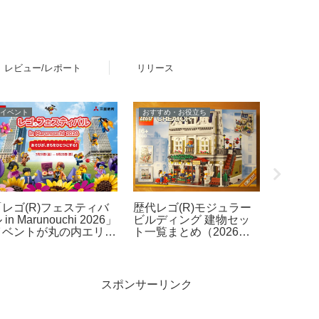
レビュー/レポート
リリース
イベント
おすすめ・お役立ち
レビュー
「レゴ(R)フェスティバ
歴代レゴ(R)モジュラー
レゴ(R
 in Marunouchi 2026」
ビルディング 建物セッ
の表情
イベントが丸の内エリア
ト一覧まとめ（2026年
変化を
で開催！7月31日～8月
最新版）
3日
スポンサーリンク