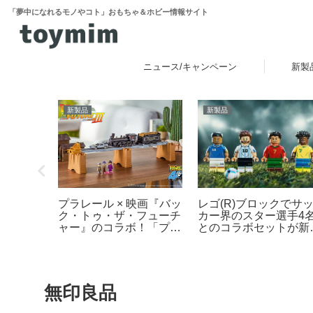
「夢中になれるモノやコト」おもちゃ＆ホビー情報サイト
ニュース/キャンペーン
新製
新製品
新製品
レゴ(R)ブロックでサ
クはずし
プラレール × 映画『バッ
カー界のスター選手4
ク・トゥ・ザ・フューチ
とのコラボセットが新
ャー』のコラボ！「プラ
場！その他FIFAワール
レール バック・トゥ・
カップ公式エンブレム
ザ・フューチャー
ども発売【予約開始・
PART3 蒸気機関車131
2026年5月・6月発売
号＆タイムマシン」
2025年10月新登場！
無印良品