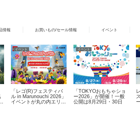
品情報
お買いもの/セール情報
イベント
イベント
イベント
ッ
「レゴ(R)フェスティバ
「TOKYOおもちゃショ
名
ル in Marunouchi 2026」
ー2026」が開催！一般
登
イベントが丸の内エリア
公開は8月29日・30日
ド
で開催！7月31日～8月
な
23日
】
な