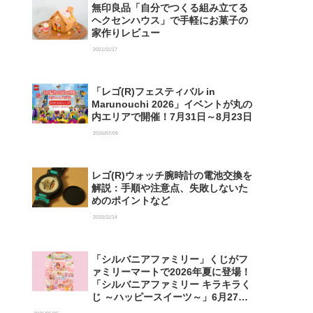
無印良品「自分でつくる組み立てる
ヘクセンハウス」で手軽にお菓子の
家作りレビュー
2021/11/17
「レゴ(R)フェスティバル in
Marunouchi 2026」イベントが丸の
内エリアで開催！7月31日～8月23日
2026/07/09
レゴ(R)ウォッチ腕時計の電池交換を
解説：手順や注意点、失敗しないた
めのポイントなど
2015/11/14
「シルバニアファミリー」くじがフ
ァミリーマートで2026年夏に登場！
「シルバニアファミリー キラキラく
じ ～ハッピースイーツ～」6月27日
発売開始