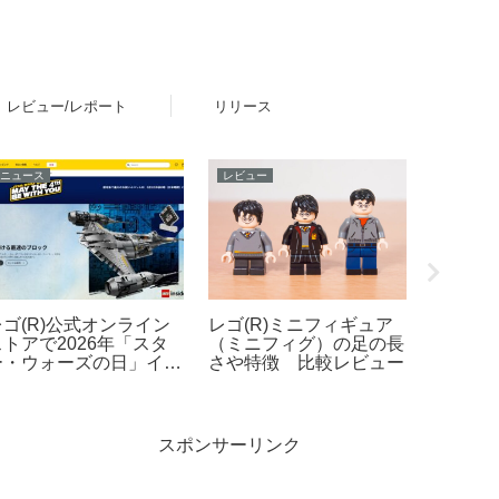
レビュー/レポート
リリース
ニュース
レビュー
ニュース
レゴ(R)公式オンライン
レゴ(R)ミニフィギュア
「シル
ストアで2026年「スタ
（ミニフィグ）の足の長
ー」く
ー・ウォーズの日」イベ
さや特徴 比較レビュー
ートで2
ントを開催！ダークセー
場！「
バーなどの購入特典プレ
リー キ
ゼントやUCS新作発売
ッピー
ど 5月1日～6日
27日発
スポンサーリンク