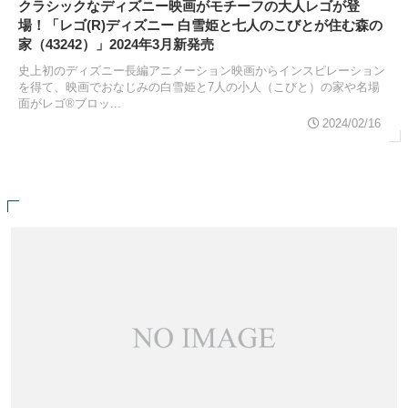
クラシックなディズニー映画がモチーフの大人レゴが登
場！「レゴ(R)ディズニー 白雪姫と七人のこびとが住む森の
家（43242）」2024年3月新発売
史上初のディズニー長編アニメーション映画からインスピレーション
を得て、映画でおなじみの白雪姫と7人の小人（こびと）の家や名場
面がレゴ®ブロッ...
2024/02/16