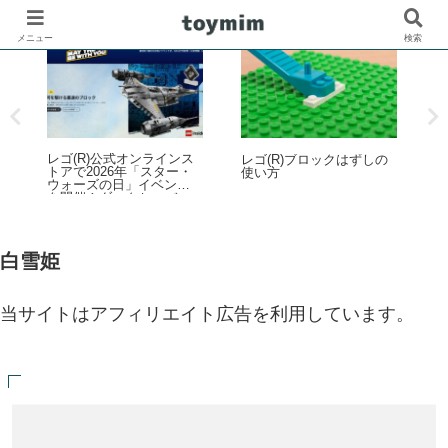
メニュー
検索
レゴ(R)公式オンラインス
レゴ(R)ブロックはずしの
プ
トアで2026年「スター・
使い方
ウォーズの日」イベント
を開催！ダークセーバー
レ
などの購入特典プレゼン
ザ
トやUCS新作発売など 5月
蒸
1日～6日
マ
白雪姫
当サイトはアフィリエイト広告を利用しています。