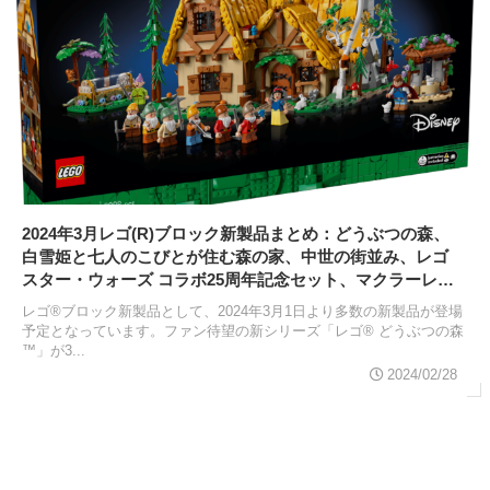
2024年3月レゴ(R)ブロック新製品まとめ：どうぶつの森、
白雪姫と七人のこびとが住む森の家、中世の街並み、レゴ
スター・ウォーズ コラボ25周年記念セット、マクラーレン
MP4/4＆アイルトンセナなど
レゴ®ブロック新製品として、2024年3月1日より多数の新製品が登場
予定となっています。ファン待望の新シリーズ「レゴ® どうぶつの森
™」が3...
2024/02/28