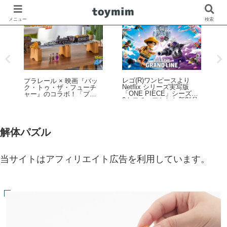
メニュー
検索
レゴ(R)ワンピースより
ビ
プラレール × 映画『バッ
壁
Netflix シリーズ実写版
一
ク・トゥ・ザ・フューチ
「ONE PIECE」シーズン
ャー』のコラボ！「プラ
2をモチーフとした新製品
レール バック・トゥ・
ラインナップが登場！【4
ザ・フューチャー PART3
月9日予約開始・8月1日発
蒸気機関車131号＆タイム
売】
マシン」2025年10月新登
場！
解体パズル
当サイトはアフィリエイト広告を利用しています。