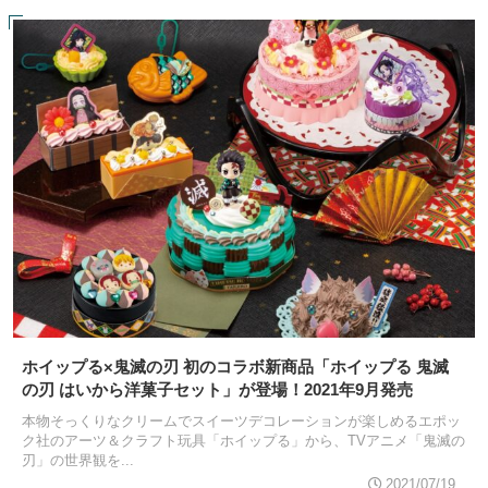
ホイップる×鬼滅の刃 初のコラボ新商品「ホイップる 鬼滅
の刃 はいから洋菓子セット」が登場！2021年9月発売
本物そっくりなクリームでスイーツデコレーションが楽しめるエポッ
ク社のアーツ＆クラフト玩具「ホイップる」から、TVアニメ「鬼滅の
刃」の世界観を...
2021/07/19