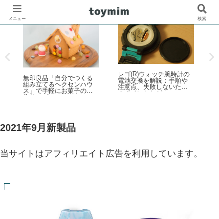
メニュー
検索
レゴ(R)ウォッチ腕時計の
無印良品「自分でつくる
電池交換を解説：手順や
組み立てるヘクセンハウ
注意点、失敗しないため
)
ス」で手軽にお菓子の家
ー
のポイントなど
作りレビュー
キ
ス
2021年9月新製品
当サイトはアフィリエイト広告を利用しています。