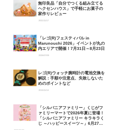
無印良品「自分でつくる組み立てる
ヘクセンハウス」で手軽にお菓子の
家作りレビュー
2021/11/17
「レゴ(R)フェスティバル in
Marunouchi 2026」イベントが丸の
内エリアで開催！7月31日～8月23日
2026/07/09
レゴ(R)ウォッチ腕時計の電池交換を
解説：手順や注意点、失敗しないた
めのポイントなど
2015/11/14
「シルバニアファミリー」くじがフ
ァミリーマートで2026年夏に登場！
「シルバニアファミリー キラキラく
じ ～ハッピースイーツ～」6月27日
発売開始