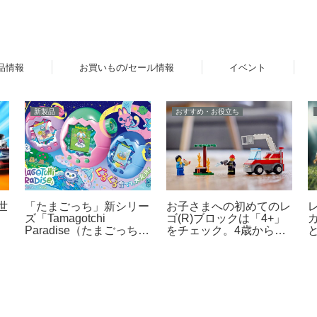
品情報
お買いもの/セール情報
イベント
レビュー
ニュース
キャラクターとぷにぷに
無印良品「自分でつくる
コミュニケーションが楽
マ
組み立てるヘクセンハウ
しめるタカラトミーの液
ス」で手軽にお菓子の家
晶トイ「ぷにコミュ」が
ミ
作りレビュー
2026年6月下旬発売！第
ハ
1弾はサンリオキャラク
月
ターズを「ぷにるんず」
な
化