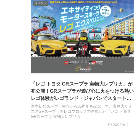
イベント
「レゴ トヨタ GRスープラ 実物大レプリカ」が
初公開！GRスープラが遊び心に火をつける熱い
レゴ体験がレゴランド・ジャパンでスタート
2021年8月12日～10月11日
国内初代スープラ発売から35周年を記念して、実物大サイ
ズのGRスープラをレゴブロックで再現した「レゴ トヨタ
GRスープラ 実物大レプリカ」...
2021/08/12