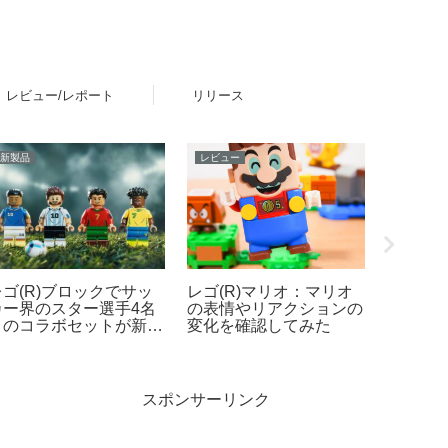
レビュー/レポート
リリース
ニュース
グッズ・雑貨
新製品
レゴ(R)公式オンライン
壁などに貼ってレゴ(R)
プラレー
ストアで2026年「スタ
ブロックが付けられる互
ク・ト
ー・ウォーズの日」イベ
換テープ「ブロッテ」レ
ャー』
ントを開催！ダークセー
ビュー
レール 
バーなどの購入特典プレ
ザ・フ
ゼントやUCS新作発売
PART3
ど 5月1日～6日
号＆タ
スポンサーリンク
2025