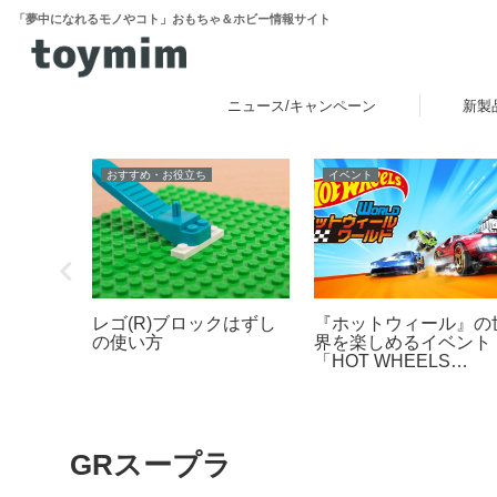
「夢中になれるモノやコト」おもちゃ＆ホビー情報サイト
ニュース/キャンペーン
新製
おすすめ・お役立ち
ニュース
レゴ(R)ウォッチ腕時計
：マリオ
「シルバニアファミリ
の電池交換を解説：手順
ションの
ー」くじがファミリー
や注意点、失敗しないた
みた
ートで2026年夏に登
めのポイントなど
場！「シルバニアファ
リー キラキラくじ ～
ッピースイーツ～」6
27日発売開始
GRスープラ