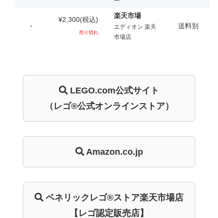
ー
楽天市場
¥2,300
(税込)
送料別
-
エディオン 楽天
売り切れ
市場店
LEGO.com
公式サイト
（レゴ®公式オンラインストア）
Amazon.co.jp
ベネリック
レゴ®ストア
楽天市場店
【レゴ認定販売店】