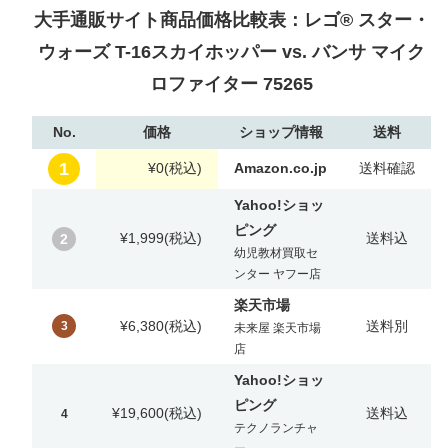
大手通販サイト商品価格比較表：レゴ® スター・
ウォーズ T-16スカイホッパー vs. バンサ マイク
ロファイター 75265
No.
価格
ショップ情報
送料
1
¥0
(税込)
Amazon.co.jp
送料確認
Yahoo!ショッ
ピング
¥1,999
(税込)
送料込
2
幼児教材買取セ
ンター ヤフー店
楽天市場
¥6,380
(税込)
送料別
3
未来屋 楽天市場
店
Yahoo!ショッ
ピング
¥19,600
(税込)
送料込
4
テクノランチャ