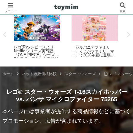
メニュー
検索
レゴ(R)ワンピースより
ブ
「シルバニアファミリ
Netflix シリーズ実写版
ー」くじがファミリーマ
「ONE PIECE」シーズン
ートで2026年夏に登場！
「
2をモチーフとした新製品
「シルバニアファミリー
W
ラインナップが登場！【4
キラキラくじ ～ハッピー
月9日予約開始・8月1日発
スイーツ～」6月27日発売
定
売】
開始
ホーム
ネット通販価格比較
スター・ウォーズ
レゴ スターウォ
レゴ® スター・ウォーズ T-16スカイホッパー
vs. バンサ マイクロファイター 75265
本ページには事業者が提供する商品情報などに基づく
プロモーション、広告が含まれています。