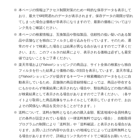
本ページの情報はアクセス制限対策のため一時的な保存データを表示して
おり、最大で6時間遅れのデータが表示されます。保存データの期限が切れ
てしまった場合は価格が非表示になりますので、最新の価格についてはリ
ンク先をご確認ください。
本ページの検索情報は、互換製品や類似製品、信頼性の低い疑いのある製
品や店舗などを独自にフィルタし絞り込みを行っています。そのため、通
常のサイトで検索した場合とは結果が異なる合がありますのでご了承くだ
さい。また、このフィルタの結果により、表示される価格は必ずしも最安
値ではないことをご了承ください。
楽天市場およびYahoo!ショッピングの商品は、サイト全体の検索から独自
フィルタを行った結果より価格の低い3項目を表示しています。楽天市場よ
びYahoo!ショッピングが提供するキーワード検索機能のデータをもとに自
動表示しているため、店舗側の商品登録情報によっては、商品が存在する
にもかかわらず検索結果に表示されない場合や、類似商品などの他の商品
が検索結果として表示される場合がありますのでご了承ください。（各サ
イトより取得した商品画像をサムネイルとして表示していますので、おお
よその関係ない商品を見分けることができます。）
送料について、送料が無料となるための購入金額、配送地域や会員特典な
どの条件が設定されている場合（一律送料無料ではない場合）、自動取得
プログラムの制限により「送料別」や「送料確認」と表示される場合があ
ります。お買い上げの内容やお住まいの地域などによっては送料無料とな
る場合がありますので、詳細はリンク先のサイトでご確認をお願いいたし