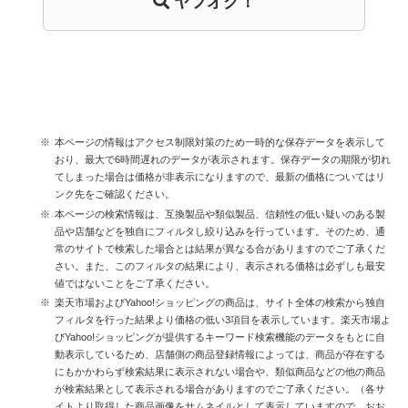
ヤフオク！
本ページの情報はアクセス制限対策のため一時的な保存データを表示して
おり、最大で6時間遅れのデータが表示されます。保存データの期限が切れ
てしまった場合は価格が非表示になりますので、最新の価格についてはリ
ンク先をご確認ください。
本ページの検索情報は、互換製品や類似製品、信頼性の低い疑いのある製
品や店舗などを独自にフィルタし絞り込みを行っています。そのため、通
常のサイトで検索した場合とは結果が異なる合がありますのでご了承くだ
さい。また、このフィルタの結果により、表示される価格は必ずしも最安
値ではないことをご了承ください。
楽天市場およびYahoo!ショッピングの商品は、サイト全体の検索から独自
フィルタを行った結果より価格の低い3項目を表示しています。楽天市場よ
びYahoo!ショッピングが提供するキーワード検索機能のデータをもとに自
動表示しているため、店舗側の商品登録情報によっては、商品が存在する
にもかかわらず検索結果に表示されない場合や、類似商品などの他の商品
が検索結果として表示される場合がありますのでご了承ください。（各サ
イトより取得した商品画像をサムネイルとして表示していますので、おお