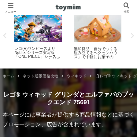
メニュー
検索
レゴ(R)ワンピースより
レ
無印良品「自分でつくる
Netflix シリーズ実写版
ー
組み立てるヘクセンハウ
「ONE PIECE」シーズン
ス」で手軽にお菓子の家
2をモチーフとした新製品
そ
作りレビュー
ラインナップが登場！【4
3
月9日予約開始・8月1日発
発
ム
売】
月
ホーム
ネット通販価格比較
ウィキッド
レゴ® ウィキッド 
レゴ® ウィキッド グリンダとエルファバのブッ
クエンド 75691
本ページには事業者が提供する商品情報などに基づく
プロモーション、広告が含まれています。