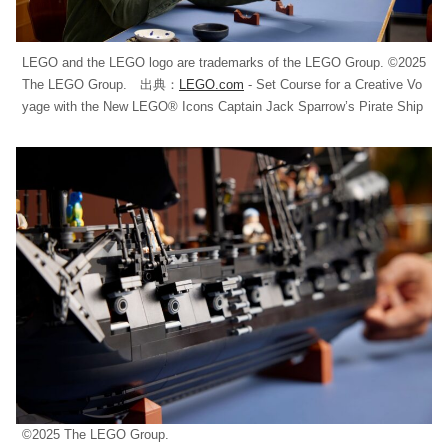
LEGO and the LEGO logo are trademarks of the LEGO Group. ©2025
The LEGO Group. 出典：
LEGO.com
- Set Course for a Creative Vo
yage with the New LEGO® Icons Captain Jack Sparrow’s Pirate Ship
©2025 The LEGO Group.