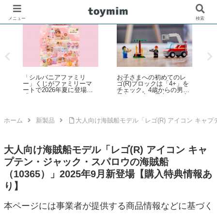
メニュー
検索
歴代レゴ(R)モジュラービ
無印良品「自分でつくる
「
を
ルディング 建物セット一
組み立てるヘクセンハウ
i
の
覧まとめ（2026年最新
ス」で手軽にお菓子の家
版）
作りレビュー
催
ホーム
新製品
大人向け海賊船モデル「レゴ(R) アイコン キャプ
大人向け海賊船モデル「レゴ(R) アイコン キャ
プテン・ジャック・スパロウの海賊船
（10365）」2025年9月新登場【購入特典情報あ
り】
本ページには事業者が提供する商品情報などに基づく