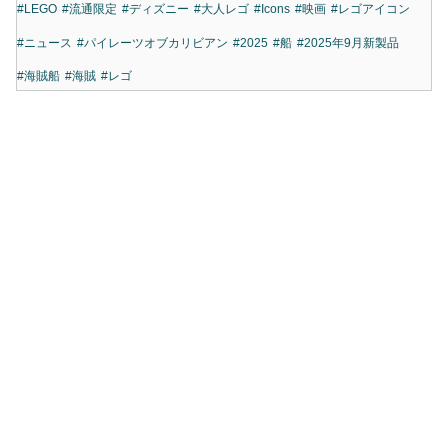
#LEGO
#流通限定
#ディズニー
#大人レゴ
#Icons
#映画
#レゴアイコン
#ニュース
#パイレーツオブカリビアン
#2025
#船
#2025年9月新製品
#海賊船
#海賊
#レゴ