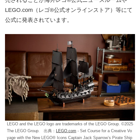
売されることが海外レゴ®公式ニュースルームや
LEGO.com（レゴ®公式オンラインストア）等にて
公式に発表されています。
LEGO and the LEGO logo are trademarks of the LEGO Group. ©2025
The LEGO Group. 出典：
LEGO.com
- Set Course for a Creative Vo
yage with the New LEGO® Icons Captain Jack Sparrow’s Pirate Ship