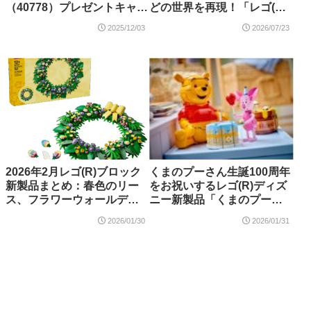
（40778）プレゼントキャン
どの世界を再現！「レゴ(R)
ペーンが12月3日よりスター
アイデア The X-
2025/12/03
2026/07/23
ト
Files（21369）」が2026年8
月登場【購入特典情報あ
り】
2026年2月レゴ(R)ブロック
くまのプーさん生誕100周年
新製品まとめ：春色のリー
をお祝いするレゴ(R)ディズ
ス、フラワーウォールデコ
ニー新製品「くまのプーさ
レーション、ゴールデンレ
ん」「ピグレットとおいわ
2026/01/30
2026/01/31
トリバーの子犬、クロック
いしよう」が2026年3月発
スとのコラボシューズなど
売・予約開始