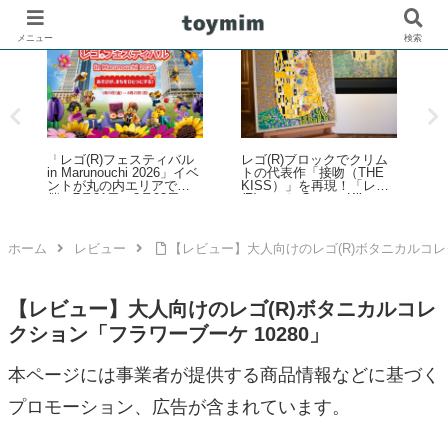
メニュー
検索
「レゴ(R)フェスティバル
レゴ(R)ブロックでクリム
レ
in Marunouchi 2026」イベ
トの代表作「接吻（THE
ントが丸の内エリアで開
KISS）」を再現！「レゴ
催！7月31日～8月23日
(R)アート Gustav Klimt ＜
接吻＞（31221）」2026年
8月発売
ホーム
レビュー
【レビュー】大人向けのレゴ(R)ボタニカルコレク
【レビュー】大人向けのレゴ(R)ボタニカルコレ
クション「フラワーブーケ 10280」
本ページには事業者が提供する商品情報などに基づく
プロモーション、広告が含まれています。