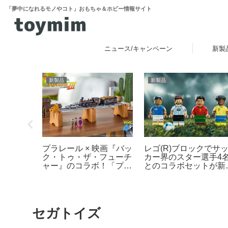
「夢中になれるモノやコト」おもちゃ＆ホビー情報サイト
ニュース/キャンペーン
新製
新製品
新製品
レゴ(R)ブロックでサ
ちゃショ
プラレール × 映画『バッ
カー界のスター選手4
催！一般
ク・トゥ・ザ・フューチ
とのコラボセットが新
・30日
ャー』のコラボ！「プラ
場！その他FIFAワール
レール バック・トゥ・
カップ公式エンブレム
ザ・フューチャー
ども発売【予約開始・
PART3 蒸気機関車131
2026年5月・6月発売
号＆タイムマシン」
2025年10月新登場！
セガトイズ