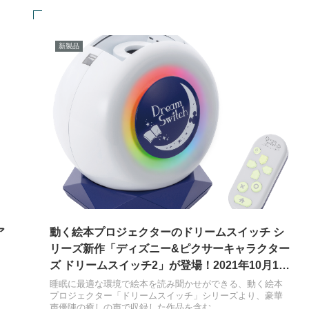
新製品
ア
動く絵本プロジェクターのドリームスイッチ シ
リーズ新作「ディズニー&ピクサーキャラクター
ズ ドリームスイッチ2」が登場！2021年10月14
日発売
睡眠に最適な環境で絵本を読み聞かせができる、動く絵本
プロジェクター「ドリームスイッチ」シリーズより、豪華
声優陣の癒しの声で収録した作品を含む...