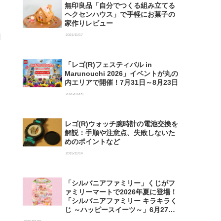
無印良品「自分でつくる組み立てる
ヘクセンハウス」で手軽にお菓子の
家作りレビュー
2021/11/17
「レゴ(R)フェスティバル in
Marunouchi 2026」イベントが丸の
内エリアで開催！7月31日～8月23日
2026/07/09
レゴ(R)ウォッチ腕時計の電池交換を
解説：手順や注意点、失敗しないた
めのポイントなど
2015/11/14
「シルバニアファミリー」くじがフ
ァミリーマートで2026年夏に登場！
「シルバニアファミリー キラキラく
じ ～ハッピースイーツ～」6月27日
発売開始