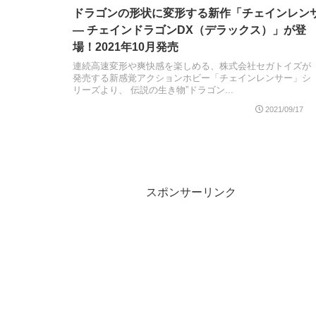
ドラゴンの形状に変形する新作「チェインレン
― チェインドラゴンDX（デラックス）」が登
場！2021年10月発売
連続高速変形や爽快感を楽しめる、株式会社セガトイズが
発売する新感覚アクションホビー「チェインレンサー」シ
リーズより、 伝説の生き物”ドラゴン...
2021/09/17
スポンサーリンク