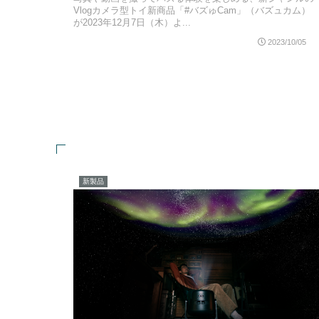
Vlogカメラ型トイ新商品「#バズゅCam」（バズュカム）
が2023年12月7日（木）よ...
2023/10/05
新製品