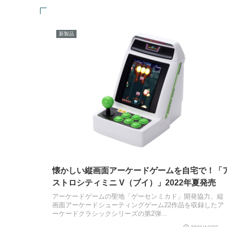
新製品
懐かしい縦画面アーケードゲームを自宅で！「
ストロシティミニ V（ブイ）」2022年夏発売
アーケードゲームの聖地「ゲーセンミカド」開発協力、縦
画面アーケードシューティングゲーム22作品を収録したア
ーケードクラシックシリーズの第2弾...