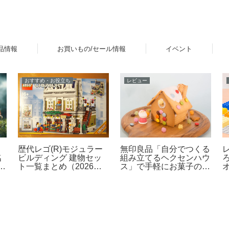
品情報
お買いもの/セール情報
イベント
おすすめ・お役立ち
レビュー
ッ
歴代レゴ(R)モジュラー
無印良品「自分でつくる
名
ビルディング 建物セッ
組み立てるヘクセンハウ
登
ト一覧まとめ（2026年
ス」で手軽にお菓子の家
ド
最新版）
作りレビュー
な
】