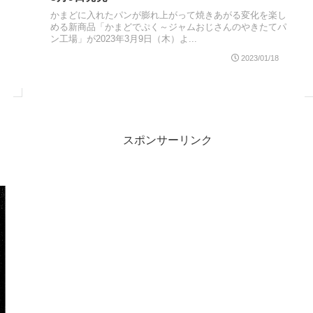
かまどに入れたパンが膨れ上がって焼きあがる変化を楽し
める新商品「かまどでぷく～ジャムおじさんのやきたてパ
ン工場」が2023年3月9日（木）よ...
2023/01/18
スポンサーリンク