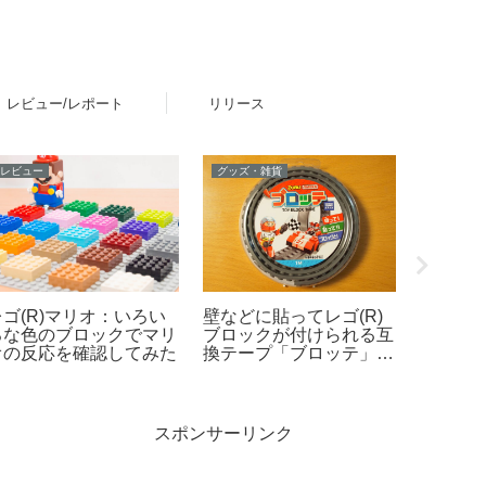
レビュー/レポート
リリース
レビュー
グッズ・雑貨
レビュー
レゴ(R)マリオ：いろい
壁などに貼ってレゴ(R)
レゴ(R
ろな色のブロックでマリ
ブロックが付けられる互
（ミニ
オの反応を確認してみた
換テープ「ブロッテ」レ
さや特
ビュー
スポンサーリンク