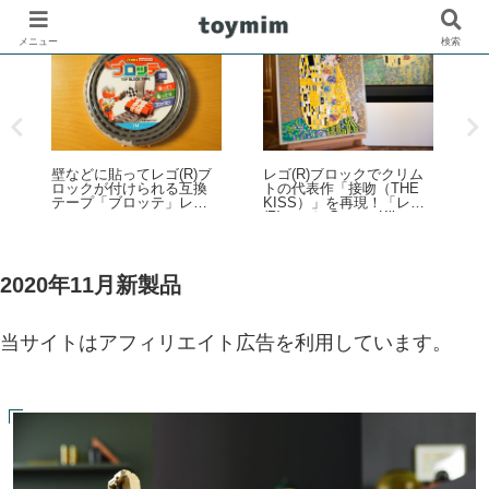
メニュー
検索
壁などに貼ってレゴ(R)ブ
レゴ(R)ブロックでクリム
プ
ロックが付けられる互換
トの代表作「接吻（THE
ン
テープ「ブロッテ」レビ
KISS）」を再現！「レゴ
品
ュー
(R)アート Gustav Klimt ＜
レ
4
接吻＞（31221）」2026年
ザ
発
8月発売
蒸
マ
2020年11月新製品
当サイトはアフィリエイト広告を利用しています。