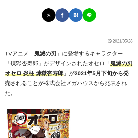
2021/05/28
TVアニメ「
鬼滅の刃
」に登場するキャラクター
「煉獄杏寿郎」がデザインされたオセロ「
鬼滅の刃
オセロ 炎柱 煉獄杏寿郎
」が
2021年5月下旬から発
売
されることが株式会社メガハウスから発表され
た。