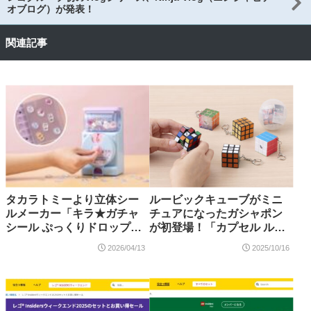
オブログ）が発表！
関連記事
タカラトミーより立体シー
ルービックキューブがミニ
ルメーカー「キラ★ガチャ
チュアになったガシャポン
シール ぷっくりドロップ」
が初登場！「カプセル ルー
が新発売！ハローキティの
ビックキューブ」2025年10
2026/04/13
2025/10/16
別売りセットも 2026年8月
月発売
発売・予約開始