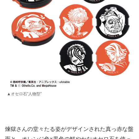
▲オセロ石“人物型”
煉獄さんの堂々たる姿がデザインされた真っ赤な盤