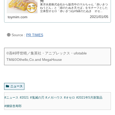
売
東洋水産株式会社から販売中のマルちゃん「赤いきつ
ねうどん」と「緑のたぬき天そば」をモチーフとした
立体型オセロ「赤いきつねVS緑のたぬき オセ...
2021/01/05
toymim.com
Source :
PR TIMES
©吾峠呼世晴／集英社・アニプレックス・ufotable
TM&©Othello,Co.and MegaHouse
ニュース
#ニュース
#2021
#鬼滅の刃
#メガハウス
#オセロ
#2021年5月新製品
#煉獄杏寿郎