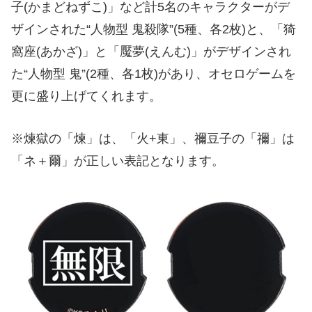
子(かまどねずこ)」など計5名のキャラクターがデ
ザインされた“人物型 鬼殺隊”(5種、各2枚)と、「猗
窩座(あかざ)」と「魘夢(えんむ)」がデザインされ
た“人物型 鬼”(2種、各1枚)があり、オセロゲームを
更に盛り上げてくれます。
※煉獄の「煉」は、「火+東」、禰豆子の「禰」は
「ネ＋爾」が正しい表記となります。