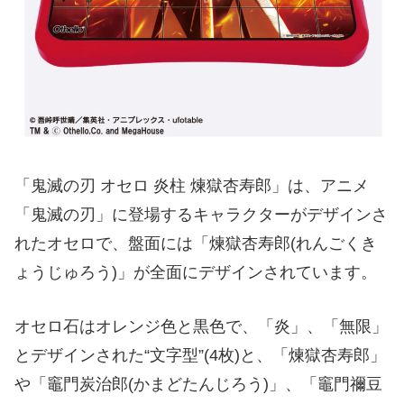
「鬼滅の刃 オセロ 炎柱 煉獄杏寿郎」は、アニメ
「鬼滅の刃」に登場するキャラクターがデザインさ
れたオセロで、盤面には「煉獄杏寿郎(れんごくき
ょうじゅろう)」が全面にデザインされています。
オセロ石はオレンジ色と黒色で、「炎」、「無限」
とデザインされた“文字型”(4枚)と、「煉獄杏寿郎」
や「竈門炭治郎(かまどたんじろう)」、「竈門禰󠄀豆