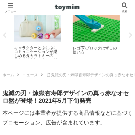
メニュー
検索
レ
レゴ(R)公式オンラインス
の
「レゴ(R)フェスティバル
トアで2026年「スター・
in Marunouchi 2026」イベ
ウォーズの日」イベント
ントが丸の内エリアで開
を開催！ダークセーバー
催！7月31日～8月23日
などの購入特典プレゼン
トやUCS新作発売など 5月
1日～6日
ホーム
ニュース
鬼滅の刃・煉獄杏寿郎デザインの真っ赤なオセロ
鬼滅の刃・煉獄杏寿郎デザインの真っ赤なオセ
ロ盤が登場！2021年5月下旬発売
本ページには事業者が提供する商品情報などに基づく
プロモーション、広告が含まれています。