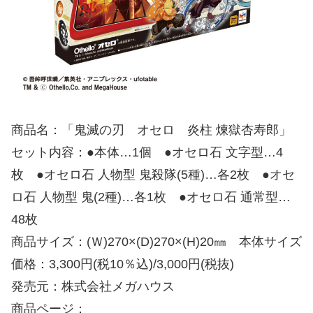
商品名：「鬼滅の刃 オセロ 炎柱 煉獄杏寿郎」
セット内容：●本体…1個 ●オセロ石 文字型…4
枚 ●オセロ石 人物型 鬼殺隊(5種)…各2枚 ●オセ
ロ石 人物型 鬼(2種)…各1枚 ●オセロ石 通常型…
48枚
商品サイズ：(Ｗ)270×(D)270×(H)20㎜ 本体サイズ
価格：3,300円(税10％込)/3,000円(税抜)
発売元：株式会社メガハウス
商品ページ：