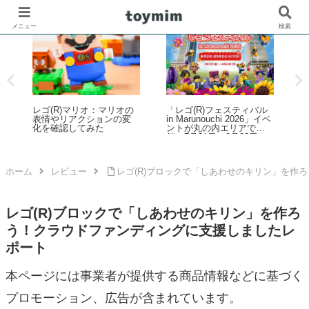
メニュー
検索
レゴ(R)公式オンラインス
ル
壁などに貼ってレゴ(R)ブ
トアで2026年「スター・
ベ
ロックが付けられる互換
ゴ
ウォーズの日」イベント
テープ「ブロッテ」レビ
チ
を開催！ダークセーバー
ュー
などの購入特典プレゼン
(
トやUCS新作発売など 5月
1日～6日
ホーム
レビュー
レゴ(R)ブロックで「しあわせのキリン」を作
レゴ(R)ブロックで「しあわせのキリン」を作ろ
う！クラウドファンディングに支援しましたレ
ポート
本ページには事業者が提供する商品情報などに基づく
プロモーション、広告が含まれています。