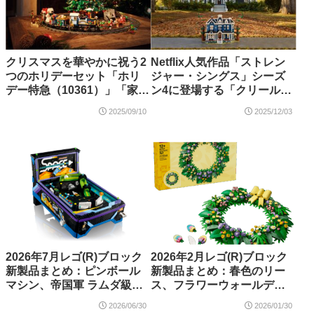
クリスマスを華やかに祝う2
Netflix人気作品「ストレン
つのホリデーセット「ホリ
ジャー・シングス」シーズ
デー特急（10361）」「家族
ン4に登場する「クリールの
でかざろう！クリスマスツ
家」が大人向けレゴ(R)製品
2025/09/10
2025/12/03
リー（41843）」が2024年
として2026年1月新発売【購
10月新登場！
入特典情報あり】
2026年7月レゴ(R)ブロック
2026年2月レゴ(R)ブロック
新製品まとめ：ピンボール
新製品まとめ：春色のリー
マシン、帝国軍 ラムダ級シ
ス、フラワーウォールデコ
ャトル、ヴェノム バスト、
レーション、ゴールデンレ
2026/06/30
2026/01/30
Koenigsegg Sadair's
トリバーの子犬、クロック