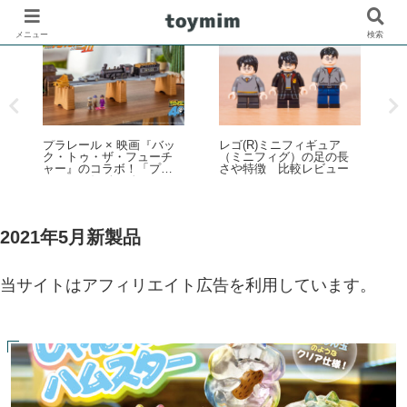
メニュー
検索
レゴ(R)ワンピースより
「シルバニアファミリ
Netflix シリーズ実写版
長
ー」くじがファミリーマ
「ONE PIECE」シーズン
ー
ートで2026年夏に登場！
2をモチーフとした新製品
「シルバニアファミリー
ラインナップが登場！【4
キラキラくじ ～ハッピー
月9日予約開始・8月1日発
スイーツ～」6月27日発売
売】
開始
2021年5月新製品
当サイトはアフィリエイト広告を利用しています。