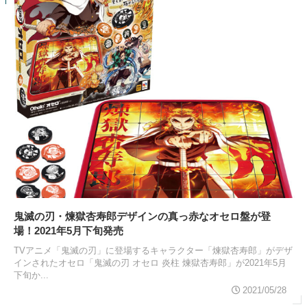
鬼滅の刃・煉獄杏寿郎デザインの真っ赤なオセロ盤が登
場！2021年5月下旬発売
TVアニメ「鬼滅の刃」に登場するキャラクター「煉獄杏寿郎」がデザ
インされたオセロ「鬼滅の刃 オセロ 炎柱 煉獄杏寿郎」が2021年5月
下旬か...
2021/05/28