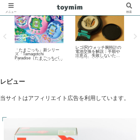
メニュー
検索
の
レゴ(R)ワンピースより
「レゴ(R)フェスティバル
プ
Netflix シリーズ実写版
in Marunouchi 2026」イベ
「ONE PIECE」シーズン
ントが丸の内エリアで開
2をモチーフとした新製品
催！7月31日～8月23日
レ
ラインナップが登場！【4
ザ
月9日予約開始・8月1日発
蒸
売】
マ
レビュー
当サイトはアフィリエイト広告を利用しています。