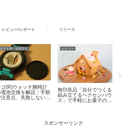
レビュー/レポート
リリース
おすすめ・お役立ち
レビュー
ニュース
レゴ(R)ウォッチ腕時計
無印良品「自分でつくる
「シル
の電池交換を解説：手順
組み立てるヘクセンハウ
ー」く
や注意点、失敗しないた
ス」で手軽にお菓子の家
ートで2
めのポイントなど
作りレビュー
場！「
リー キ
ッピー
27日発
スポンサーリンク