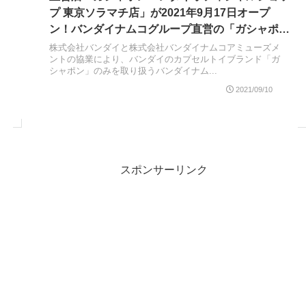
月
プ 東京ソラマチ店」が2021年9月17日オープ
ン！バンダイナムコグループ直営の「ガシャポ
ン」専門店を単独店舗として初出店
株式会社バンダイと株式会社バンダイナムコアミューズメ
ントの協業により、バンダイのカプセルトイブランド「ガ
シャポン」のみを取り扱うバンダイナム...
2021/09/10
スポンサーリンク