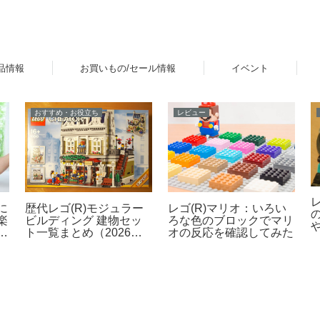
品情報
お買いもの/セール情報
イベント
おすすめ・お役立ち
レビュー
に
歴代レゴ(R)モジュラー
レゴ(R)マリオ：いろい
楽
ビルディング 建物セッ
ろな色のブロックでマリ
液
ト一覧まとめ（2026年
オの反応を確認してみた
が
最新版）
第
ク
」