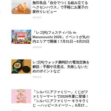
無印良品「自分でつくる組み立てる
ヘクセンハウス」で手軽にお菓子の
家作りレビュー
2021/11/17
「レゴ(R)フェスティバル in
Marunouchi 2026」イベントが丸の
内エリアで開催！7月31日～8月23日
2026/07/09
レゴ(R)ウォッチ腕時計の電池交換を
解説：手順や注意点、失敗しないた
めのポイントなど
2015/11/14
「シルバニアファミリー」くじがフ
ァミリーマートで2026年夏に登場！
「シルバニアファミリー キラキラく
じ ～ハッピースイーツ～」6月27日
発売開始