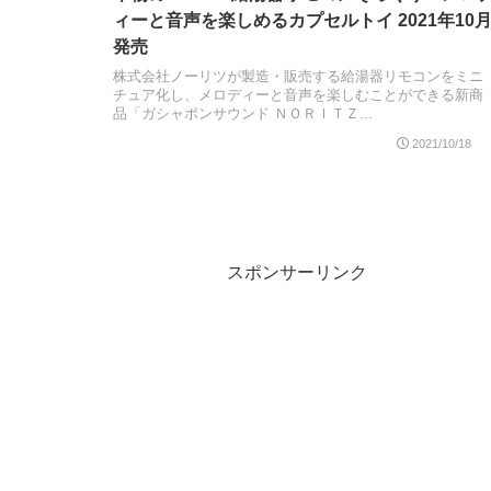
ィーと音声を楽しめるカプセルトイ 2021年10
発売
株式会社ノーリツが製造・販売する給湯器リモコンをミニ
チュア化し、メロディーと音声を楽しむことができる新商
品「ガシャポンサウンド ＮＯＲＩＴＺ...
2021/10/18
スポンサーリンク