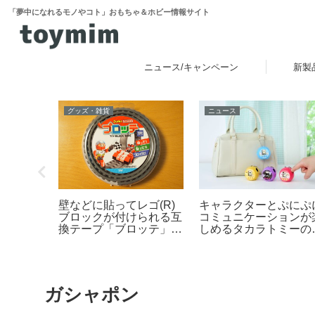
「夢中になれるモノやコト」おもちゃ＆ホビー情報サイト
ニュース/キャンペーン
新製
グッズ・雑貨
ニュース
キャラクターとぷにぷ
：マリオ
壁などに貼ってレゴ(R)
コミュニケーションが
ションの
ブロックが付けられる互
しめるタカラトミーの
みた
換テープ「ブロッテ」レ
晶トイ「ぷにコミュ」
ビュー
2026年6月下旬発売！
1弾はサンリオキャラ
ターズを「ぷにるんず
化
ガシャポン