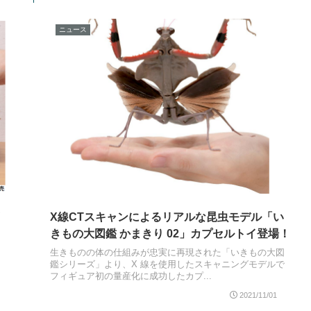
ニュース
X線CTスキャンによるリアルな昆虫モデル「い
きもの大図鑑 かまきり 02」カプセルトイ登場！
生きものの体の仕組みが忠実に再現された「いきもの大図
鑑シリーズ」より、X 線を使用したスキャニングモデルで
フィギュア初の量産化に成功したカプ...
2021/11/01